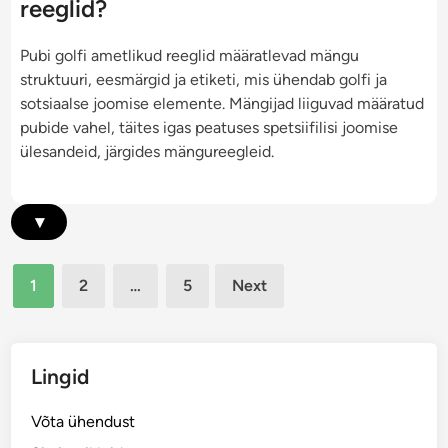
reeglid?
o
v
d
i
r
e
,
o
Pubi golfi ametlikud reeglid määratlevad mängu
d
s
j
o
struktuuri, eesmärgid ja etiketi, mis ühendab golfi ja
a
t
ä
n
sotsiaalse joomise elemente. Mängijad liiguvad määratud
d
u
l
i
pubide vahel, täites igas peatuses spetsiifilisi joomise
e
s
g
d
ülesandeid, järgides mängureegleid.
p
m
i
r
e
m
o
e
i
▾
t
t
n
s
o
e
e
Posts
d
,
1
2
…
5
Next
d
i
pagination
s
u
d
u
u
,
h
r
M
Lingid
t
i
e
l
d
e
Võta ühendust
e
p
s