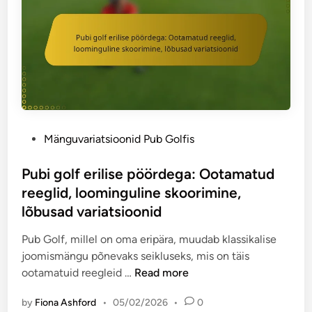
a
a
b
m
p
i
i
u
G
s
n
o
e
k
l
d
t
f
,
i
:
R
d
P
a
P
Mänguvariatsioonid Pub Golfis
,
ü
h
o
M
h
v
s
Pubi golf erilise pöördega: Ootamatud
o
a
a
t
reeglid, loominguline skoorimine,
t
d
h
e
lõbusad variatsioonid
i
e
u
d
v
t
l
i
Pub Golf, millel on oma eripära, muudab klassikalise
a
e
g
n
joomismängu põnevaks seikluseks, mis on täis
t
e
a
P
ootamatuid reegleid …
Read more
s
m
j
u
i
a
by
Fiona Ashford
•
05/02/2026
•
0
u
b