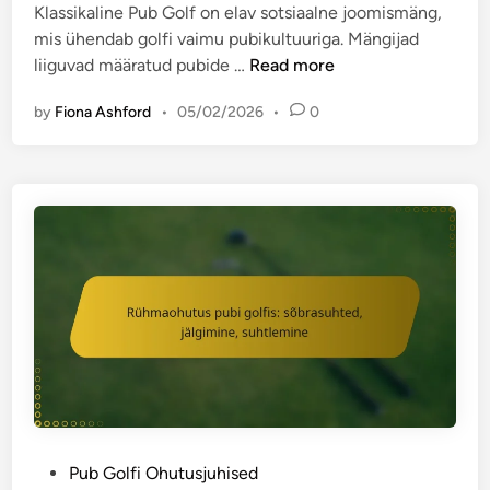
s
i
Klassikaline Pub Golf on elav sotsiaalne joomismäng,
a
e
n
mis ühendab golfi vaimu pubikultuuriga. Mängijad
:
d
K
liiguvad määratud pubide …
Read more
O
,
l
o
by
Fiona Ashford
•
05/02/2026
•
0
H
a
t
o
s
a
o
s
m
a
i
a
j
k
t
a
a
u
l
l
d
i
i
r
s
n
e
e
e
e
d
P
g
r
u
l
e
b
i
e
i
d
P
Pub Golfi Ohutusjuhised
g
G