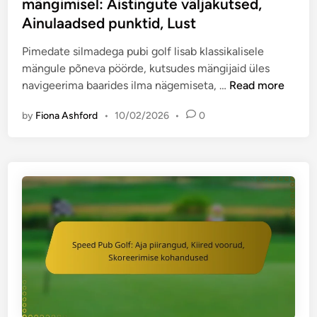
mängimisel: Aistingute väljakutsed,
e
Ainulaadsed punktid, Lust
d
i
Pimedate silmadega pubi golf lisab klassikalisele
n
mängule põneva pöörde, kutsudes mängijaid üles
P
navigeerima baarides ilma nägemiseta, …
Read more
u
by
Fiona Ashford
•
10/02/2026
•
0
n
k
t
i
d
e
k
o
g
u
m
i