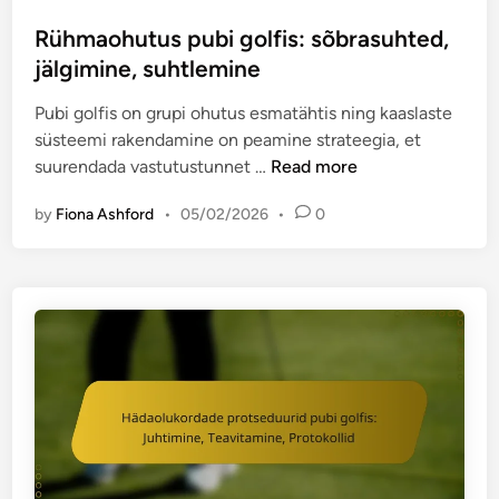
,
o
l
o
l
s
Rühmaohutus pubi golfis: sõbrasuhted,
i
l
o
t
jälgimine, suhtlemine
d
f
o
e
:
Pubi golfis on grupi ohutus esmatähtis ning kaaslaste
m
d
T
süsteemi rakendamine on peamine strateegia, et
i
i
r
R
suurendada vastutustunnet …
Read more
n
n
a
ü
g
d
by
Fiona Ashford
•
05/02/2026
•
0
h
u
i
m
l
t
a
i
s
o
n
i
h
e
o
u
s
o
t
k
n
u
o
i
s
o
l
p
r
i
u
i