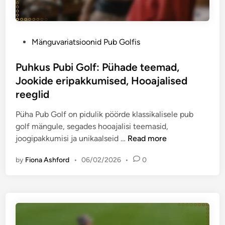
i
a
G
s
r
o
e
i
l
d
P
Mänguvariatsioonid Pub Golfis
a
f
v
o
t
i
ä
s
Puhkus Pubi Golf: Pühade teemad,
s
s
l
t
Jookide eripakkumised, Hooajalised
i
:
j
e
reeglid
o
A
a
d
o
s
k
i
Püha Pub Golf on pidulik pöörde klassikalisele pub
n
u
u
n
golf mängule, segades hooajalisi teemasid,
i
k
t
P
joogipakkumisi ja unikaalseid …
Read more
d
o
s
u
h
by
Fiona Ashford
•
06/02/2026
•
0
e
h
a
d
k
h
,
u
i
L
s
n
i
P
d
s
u