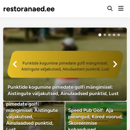
Skip
restoranaed.ee
Mai
to
Open
Men
Search
content
Punktide kogumine pimedate golfi mängimisel:
Aistingute väljakutsed, Ainulaadsed punktid, Lust
Punktide kogumine
pimedate golfi
mängimisel: Aistingute
Speed Pub Golf: Aja
väljakutsed,
piirangud, Kiired voorud,
Ainulaadsed punktid,
Skoreerimise
Lust
kohandused