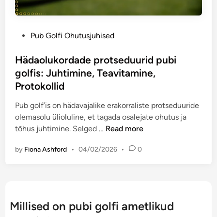
s
b
m
e
i
i
d
g
n
P
Pub Golfi Ohutusjuhised
r
o
e
o
e
l
,
s
Hädaolukordade protseduurid pubi
e
f
l
t
g
golfis: Juhtimine, Teavitamine,
i
õ
e
l
Protokollid
s
b
d
i
:
u
i
Pub golf’is on hädavajalike erakorraliste protseduuride
d
s
s
n
olemasolu ülioluline, et tagada osalejate ohutus ja
,
õ
a
H
tõhus juhtimine. Selged …
Read more
P
b
d
ä
u
r
v
by
Fiona Ashford
•
04/02/2026
•
0
d
n
a
a
a
k
s
r
o
t
u
i
l
i
h
a
u
a
t
Millised on pubi golfi ametlikud
t
k
r
e
s