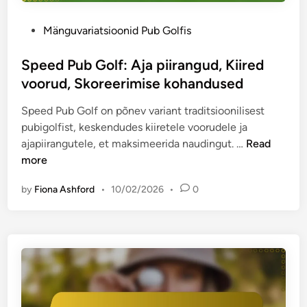
n
e
P
Mänguvariatsioonid Pub Golfis
p
o
i
s
Speed Pub Golf: Aja piirangud, Kiired
m
t
voorud, Skoreerimise kohandused
e
e
d
Speed Pub Golf on põnev variant traditsioonilisest
d
a
pubigolfist, keskendudes kiiretele voorudele ja
i
t
S
ajapiirangutele, et maksimeerida naudingut. …
Read
n
e
p
more
g
e
o
by
Fiona Ashford
•
10/02/2026
•
0
e
l
d
f
P
i
u
m
b
ä
G
n
o
g