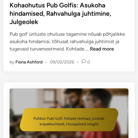
i
e
s
Kohaohutus Pub Golfis: Asukoha
m
m
t
hindamised, Rahvahulga juhtimine,
i
i
e
Julgeolek
n
d
d
e
,
i
Pub golf ürituste ohutuse tagamine nõuab põhjalikke
P
l
n
asukoha hindamisi, tõhusat rahvahulga juhtimist ja
u
e
K
tugevaid turvameetmeid. Kohtade …
Read more
b
v
o
G
by
Fiona Ashford
•
09/02/2026
•
0
i
h
o
n
a
l
u
o
f
d
h
i
t
u
s
a
t
:
v
u
E
a
s
r
d
P
i
,
u
l
v
b