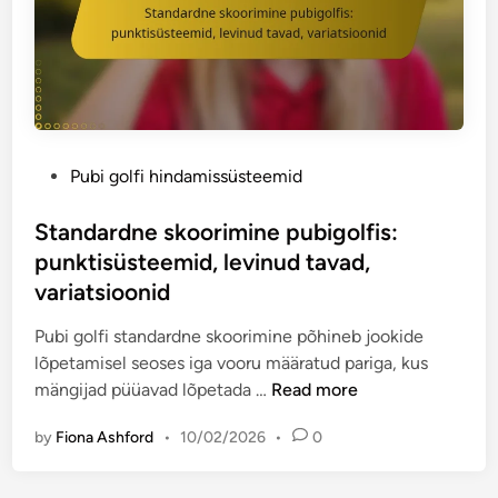
l
i
f
m
:
i
A
s
j
e
a
l
p
P
Pubi golfi hindamissüsteemid
:
i
o
A
i
s
Standardne skoorimine pubigolfis:
i
r
t
s
punktisüsteemid, levinud tavad,
a
e
t
variatsioonid
n
d
i
g
i
Pubi golfi standardne skoorimine põhineb jookide
n
u
n
lõpetamisel seoses iga vooru määratud pariga, kus
g
d
S
mängijad püüavad lõpetada …
Read more
u
,
t
t
K
by
Fiona Ashford
•
10/02/2026
•
0
a
e
i
n
v
i
d
ä