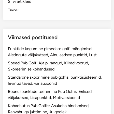
m
Sirvi artikleid
u
k
i
Teave
b
o
n
i
n
e
g
n
o
a
l
s
Viimased postitused
f
u
i
u
Punktide kogumine pimedate golfi mängimisel:
s
r
Aistingute väljakutsed, Ainulaadsed punktid, Lust
:
u
Speed Pub Golf: Aja piirangud, Kiired voorud,
J
s
Skoreerimise kohandused
u
e
Standardne skoorimine pubigolfis: punktisüsteemid,
h
d
levinud tavad, variatsioonid
t
i
Boonuspunktide teenimine Pub Golfis: Erilised
m
väljakutsed, Lisapunktid, Motivatsioonid
i
Kohaohutus Pub Golfis: Asukoha hindamised,
n
Rahvahulga juhtimine, Julgeolek