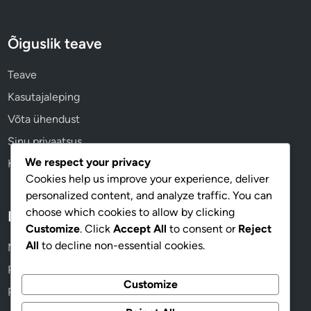
k
o
l
Õiguslik teave
l
i
Teave
d
Kasutajaleping
Võta ühendust
Sinu privaatsus
We respect your privacy
Küpsiste eelistused
Cookies help us improve your experience, deliver
personalized content, and analyze traffic. You can
choose which cookies to allow by clicking
Kategooriad
Customize
. Click
Accept All
to consent or
Reject
All
to decline non-essential cookies.
Mänguvariatsioonid Pub Golfis
Pub Golfi Ohutusjuhised
Customize
Pubi golfi hindamissüsteemid