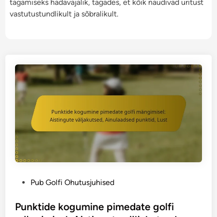
tagamiseks hädavajalik, tagades, et kõik naudivad üritust
vastutustundlikult ja sõbralikult.
P
Pub Golfi Ohutusjuhised
o
s
Punktide kogumine pimedate golfi
t