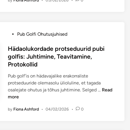
by
Fiona Ashford
•
05/02/2026
•
0
m
s
i
a
:
m
o
A
i
h
s
s
u
u
P
Pub Golfi Ohutusjuhised
e
t
k
o
l
u
o
s
Hädaolukordade protseduurid pubi
:
s
h
t
golfis: Juhtimine, Teavitamine,
A
p
a
e
i
Protokollid
u
h
d
s
b
i
i
Pub golf’is on hädavajalike erakorraliste
t
i
n
n
protseduuride olemasolu ülioluline, et tagada
i
g
d
H
osalejate ohutus ja tõhus juhtimine. Selged …
Read
n
o
a
ä
more
g
l
m
d
u
f
i
by
Fiona Ashford
•
04/02/2026
•
0
a
t
i
s
o
e
s
e
l
v
:
d