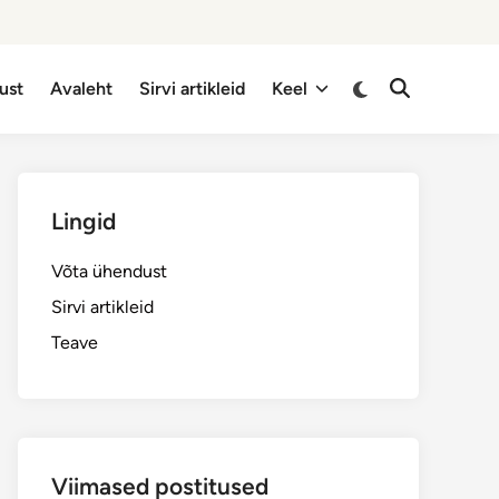
Switch
ust
Avaleht
Sirvi artikleid
Keel
Open
to
Search
dark
mode
Lingid
Võta ühendust
Sirvi artikleid
Teave
Viimased postitused