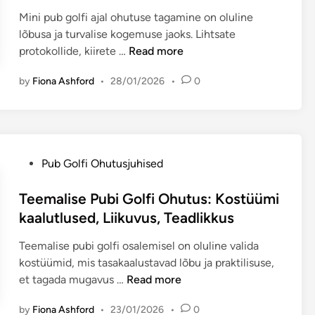
u
i
n
i
Mini pub golfi ajal ohutuse tagamine on oluline
s
s
e
n
lõbusa ja turvalise kogemuse jaoks. Lihtsate
P
:
,
M
protokollide, kiirete …
Read more
u
m
T
i
b
ä
by
Fiona Ashford
•
28/01/2026
•
0
e
n
i
ä
a
i
G
r
v
P
o
a
i
u
l
t
t
b
f
u
P
Pub Golfi Ohutusjuhised
a
G
i
d
o
m
o
k
j
s
Teemalise Pubi Golfi Ohutus: Kostüümi
i
l
s
u
t
kaalutlused, Liikuvus, Teadlikkus
n
f
:
h
e
e
i
E
i
Teemalise pubi golfi osalemisel on oluline valida
d
,
O
s
d
kostüümid, mis tasakaalustavad lõbu ja praktilisuse,
i
P
h
m
,
T
et tagada mugavus …
Read more
n
r
u
a
ü
e
o
t
a
by
Fiona Ashford
•
23/01/2026
•
0
h
e