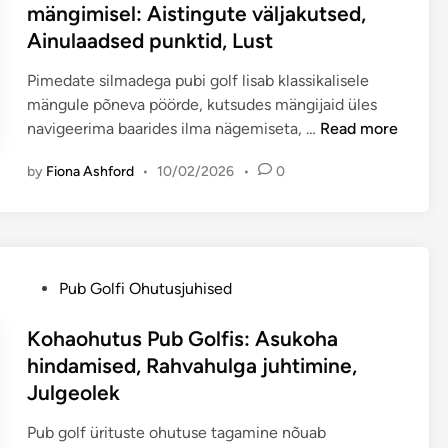
t
mängimisel: Aistingute väljakutsed,
e
Ainulaadsed punktid, Lust
d
i
Pimedate silmadega pubi golf lisab klassikalisele
n
mängule põneva pöörde, kutsudes mängijaid üles
P
navigeerima baarides ilma nägemiseta, …
Read more
u
by
Fiona Ashford
•
10/02/2026
•
0
n
k
t
i
d
P
Pub Golfi Ohutusjuhised
e
o
k
s
Kohaohutus Pub Golfis: Asukoha
o
t
hindamised, Rahvahulga juhtimine,
g
e
Julgeolek
u
d
m
i
Pub golf ürituste ohutuse tagamine nõuab
i