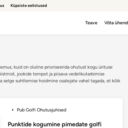
sus
Küpsiste eelistused
Teave
Võta ühend
gemus, kuid on oluline prioriseerida ohutust kogu ürituse
istmist, jookide tempot ja piisava vedelikutarbimise
ja selge suhtlemise hoidmine osalejate vahel tagada, et kõik
P
Pub Golfi Ohutusjuhised
o
s
Punktide kogumine pimedate golfi