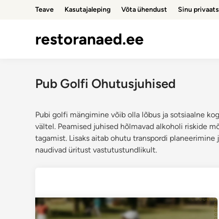
Skip
Teave
Kasutajaleping
Võta ühendust
Sinu privaat
to
content
restoranaed.ee
Pub Golfi Ohutusjuhised
Pubi golfi mängimine võib olla lõbus ja sotsiaalne ko
vältel. Peamised juhised hõlmavad alkoholi riskide mõ
tagamist. Lisaks aitab ohutu transpordi planeerimine 
naudivad üritust vastutustundlikult.