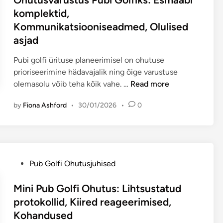
i
n
d
s
t
n
komplektid,
m
e
p
e
e
e
Kommunikatsiooniseadmed, Olulised
i
,
u
d
d
,
s
asjad
J
b
p
i
s
e
u
i
u
n
u
Pubi golfi ürituse planeerimisel on ohutuse
o
l
g
n
h
prioriseerimine hädavajalik ning õige varustuse
h
g
o
k
t
O
olemasolu võib teha kõik vahe. …
Read more
u
e
l
t
l
h
t
o
f
i
by
Fiona Ashford
•
30/01/2026
•
0
e
u
u
l
i
d
m
t
s
e
s
,
i
u
p
k
:
L
n
s
u
J
u
e
v
b
u
P
s
Pub Golfi Ohutusjuhised
a
i
h
o
t
r
g
t
s
Mini Pub Golfi Ohutus: Lihtsustatud
u
o
i
t
protokollid, Kiired reageerimised,
s
l
m
e
Kohandused
t
f
i
d