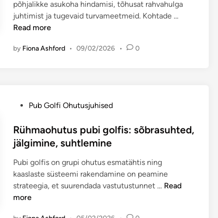
n
põhjalikke asukoha hindamisi, tõhusat rahvahulga
n
K
juhtimist ja tugevaid turvameetmeid. Kohtade …
e
o
Read more
p
h
i
by
Fiona Ashford
•
09/02/2026
•
0
a
m
o
e
h
d
u
a
t
t
P
Pub Golfi Ohutusjuhised
u
e
o
s
g
s
Rühmaohutus pubi golfis: sõbrasuhted,
P
o
t
jälgimine, suhtlemine
u
l
e
b
f
Pubi golfis on grupi ohutus esmatähtis ning
d
G
i
kaaslaste süsteemi rakendamine on peamine
i
o
m
R
strateegia, et suurendada vastutustunnet …
Read
n
l
ä
ü
more
f
n
h
i
g