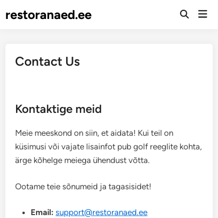
Skip
restoranaed.ee
Mai
to
Open
Men
Search
content
Contact Us
Kontaktige meid
Meie meeskond on siin, et aidata! Kui teil on
küsimusi või vajate lisainfot pub golf reeglite kohta,
ärge kõhelge meiega ühendust võtta.
Ootame teie sõnumeid ja tagasisidet!
Email:
support@restoranaed.ee