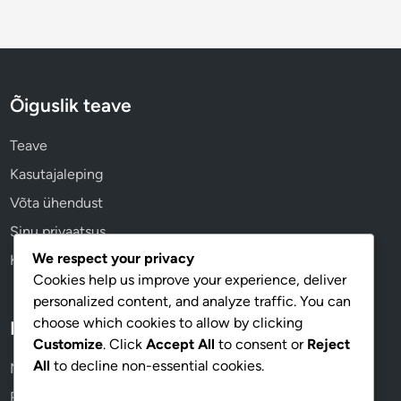
Õiguslik teave
Teave
Kasutajaleping
Võta ühendust
Sinu privaatsus
We respect your privacy
Küpsiste eelistused
Cookies help us improve your experience, deliver
personalized content, and analyze traffic. You can
choose which cookies to allow by clicking
Kategooriad
Customize
. Click
Accept All
to consent or
Reject
All
to decline non-essential cookies.
Mänguvariatsioonid Pub Golfis
Pub Golfi Ohutusjuhised